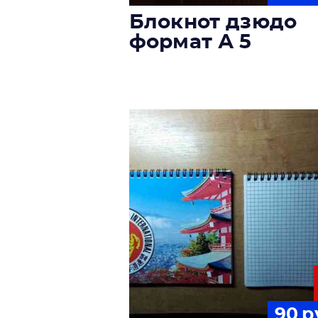
Блокнот дзюдо
формат А 5
90
р