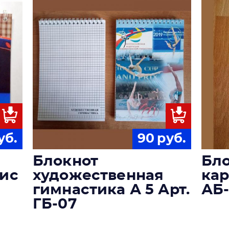
уб.
90
руб.
Блокнот
Бл
нис
художественная
кар
гимнастика А 5 Арт.
АБ
ГБ-07