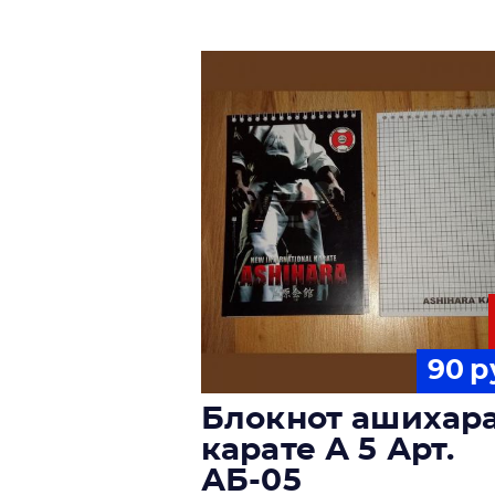
90
р
Блокнот ашихар
карате А 5 Арт.
АБ-05