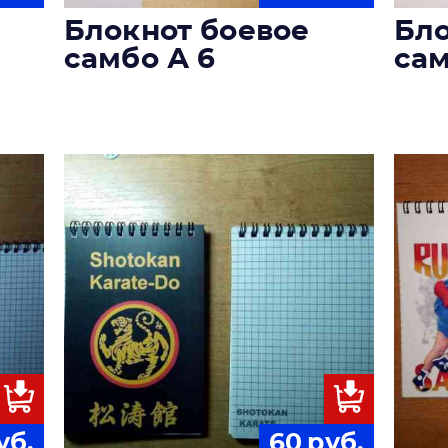
Блокнот боевое
Бло
самбо А 6
сам
уб.
60
руб.