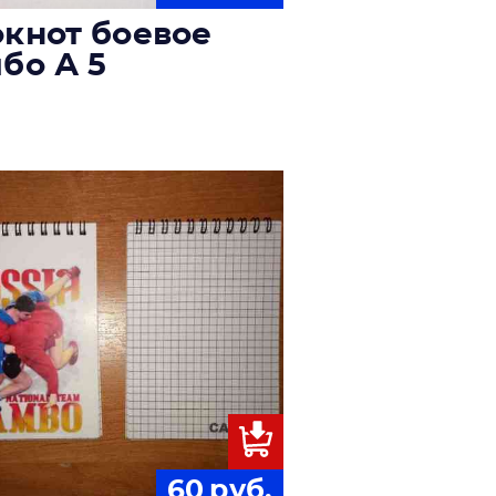
кнот боевое
бо А 5
60
руб.