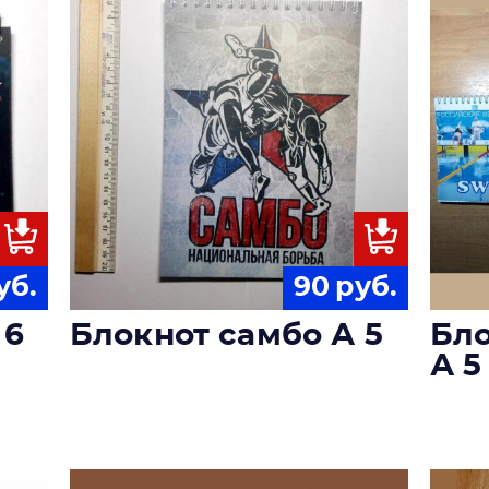
уб.
90
руб.
 6
Блокнот самбо А 5
Бло
А 5