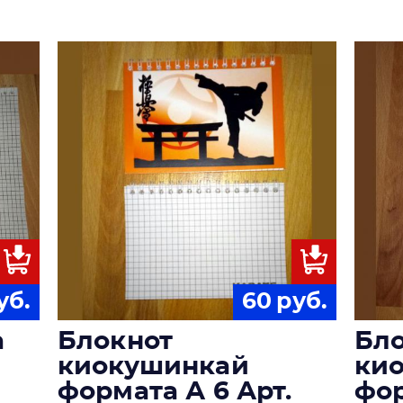
уб.
60
руб.
а
Блокнот
Бл
киокушинкай
ки
формата А 6 Арт.
фор