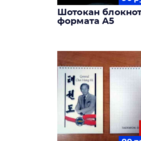
Шотокан блокно
формата А5