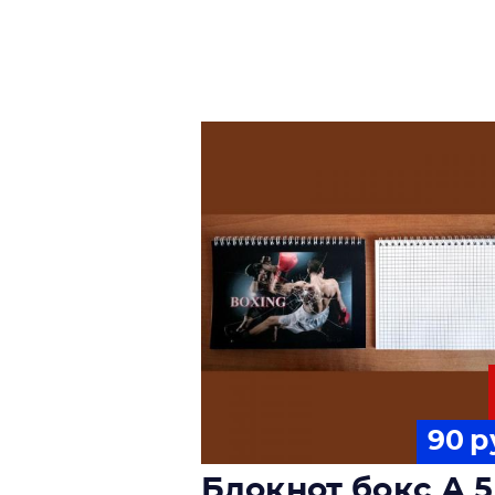
90
р
Блокнот бокс А 5