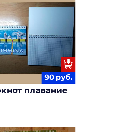
90
руб.
кнот плавание