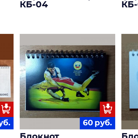
КБ-04
КБ-
уб.
60
руб.
Блокнот
Бл