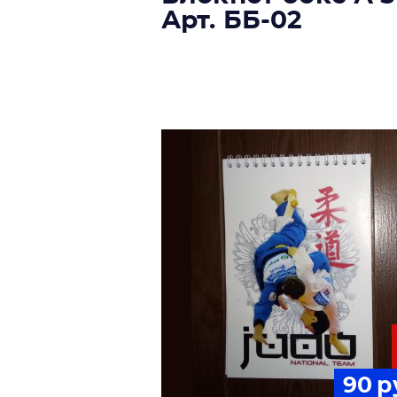
Арт. ББ-02
90
р