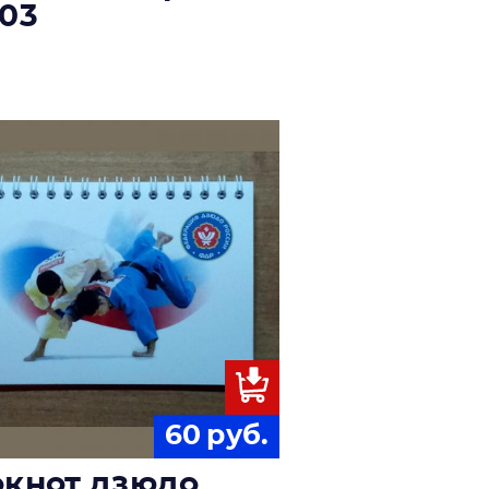
03
60
руб.
окнот дзюдо