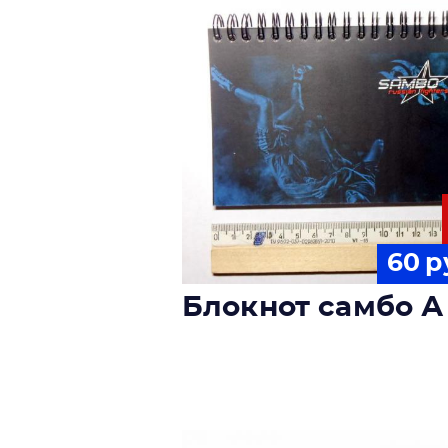
60
р
Блокнот самбо А