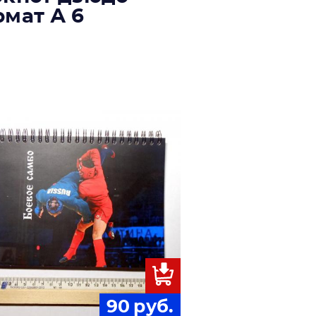
мат А 6
90
руб.