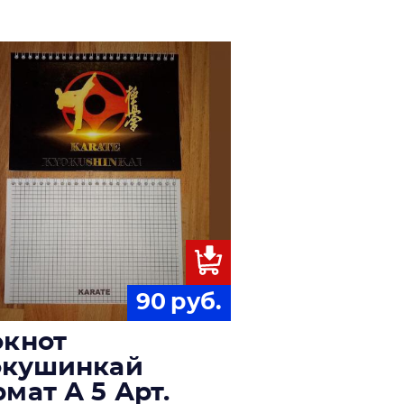
90
руб.
окнот
окушинкай
мат А 5 Арт.