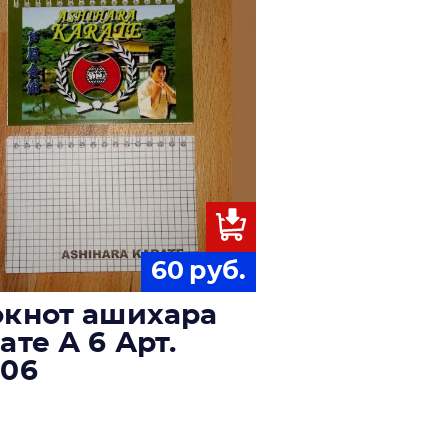
60
руб.
окнот ашихара
ате А 6 Арт.
-06