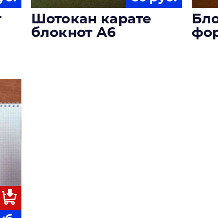
т
Шотокан карате
Бло
блокнот А6
фор