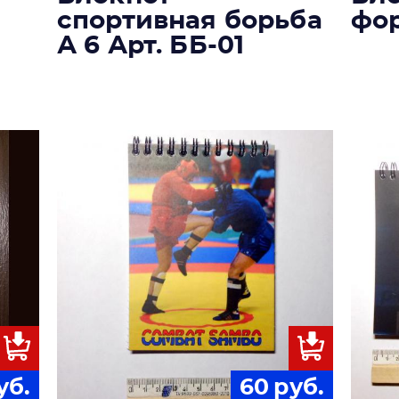
спортивная борьба
фор
А 6 Арт. ББ-01
уб.
60
руб.