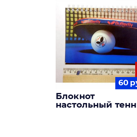
60
р
Блокнот
настольный тен