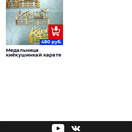
480
руб.
Медальница
киёкушинкай карате