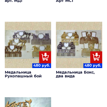
арт. МД1
Арт МС1
480
руб.
480
руб.
Медальница
Медальница Бокс,
Рукопашный бой
два вида