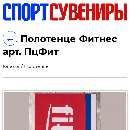
ть
←
Полотенце Фитнес
арт. ПцФит
/
Каталог
Полотенце