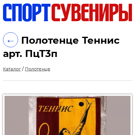
ть
←
Полотенце Теннис
арт. ПцТ3п
/
Каталог
Полотенце