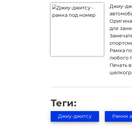
Джиу-джи
автомоб
Оригина
для зан
Замечат
спортсм
Рамка по
любого 
Печать 
шелкогр
Теги:
Джиу-джитсу
Рамки 