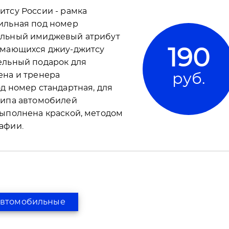
тсу России - рамка
ильная под номер
льный имиджевый атрибут
имающихся джиу-джитсу
190
ельный подарок для
ена и тренера
руб.
д номер стандартная, для
типа автомобилей
выполнена краской, методом
афии.
автомобильные