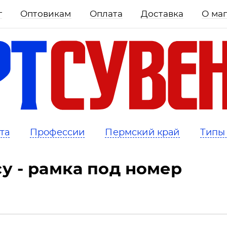
г
Оптовикам
Оплата
Доставка
О ма
та
Профессии
Пермский край
Типы
у - рамка под номер