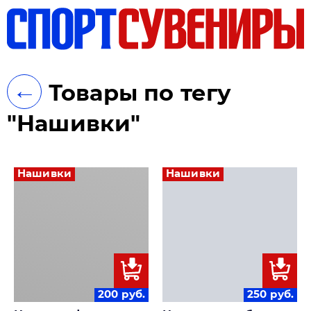
ть
←
Товары по тегу
"Нашивки"
Нашивки
Нашивки
200
руб.
250
руб.