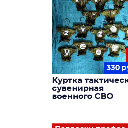
330
р
Куртка тактичес
сувенирная
военного СВО