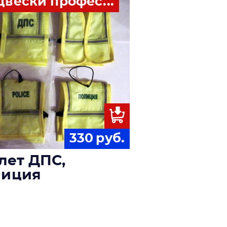
двески профес...
330
руб.
лет ДПС,
лиция