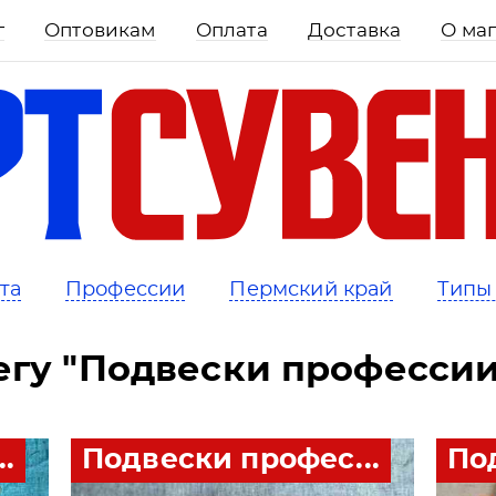
г
Оптовикам
Оплата
Доставка
О ма
та
Профессии
Пермский край
Типы
егу "Подвески профессии
.
Подвески профес...
По