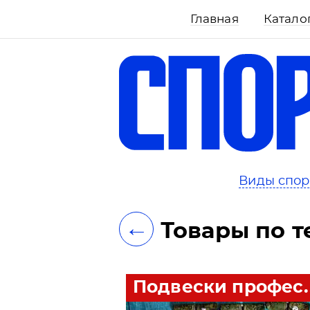
Главная
Катало
ть
Виды спор
←
Товары по т
Подвески профес..