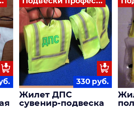
.
Подвески профес...
По
уб.
330
руб.
Жилет ДПС
Жи
ая
сувенир-подвеска
по