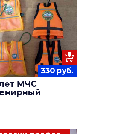
330
руб.
лет МЧС
венирный