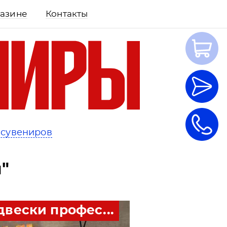
газине
Контакты
 сувениров
"
двески профес...