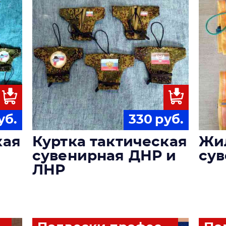
уб.
330
руб.
кая
Куртка тактическая
Жи
сувенирная ДНР и
су
ЛНР