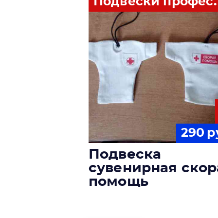
Подвески профес..
290
р
Подвеска
сувенирная скор
помощь