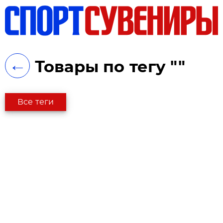
ть
←
Товары по тегу ""
Все теги