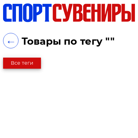
ть
←
Товары по тегу ""
Все теги