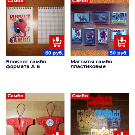
Самбо
Самбо
60
руб.
50
руб.
Блокнот самбо
Магниты самбо
формата А 6
пластиковые
Самбо
Самбо