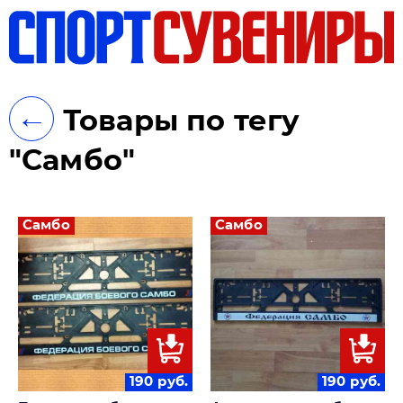
ть
←
Товары по тегу
"Самбо"
Самбо
Самбо
190
руб.
190
руб.