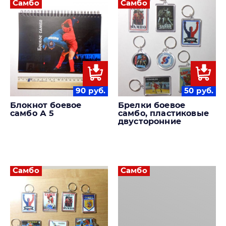
Самбо
Самбо
90
руб.
50
руб.
Блокнот боевое
Брелки боевое
самбо А 5
самбо, пластиковые
двусторонние
Самбо
Самбо